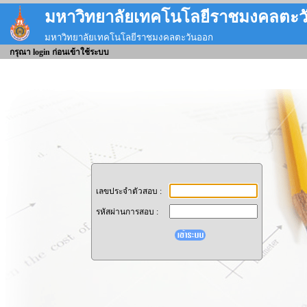
มหาวิทยาลัยเทคโนโลยีราชมงคลตะว
มหาวิทยาลัยเทคโนโลยีราชมงคลตะวันออก
กรุณา login ก่อนเข้าใช้ระบบ
เลขประจำตัวสอบ :
รหัสผ่านการสอบ :